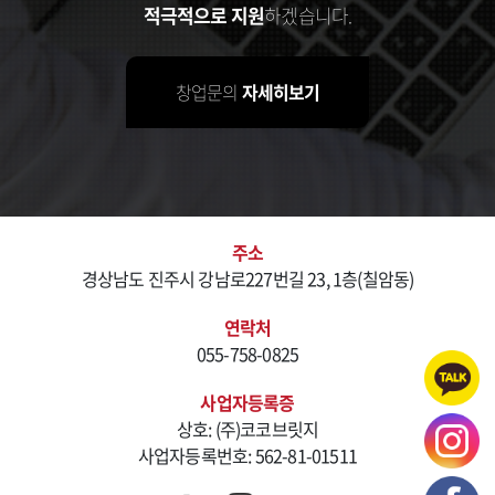
적극적으로 지원
하겠습니다.
창업문의
자세히보기
주소
경상남도 진주시 강남로227번길 23, 1층(칠암동)
연락처
055-758-0825
사업자등록증
상호: (주)코코브릿지
사업자등록번호: 562-81-01511