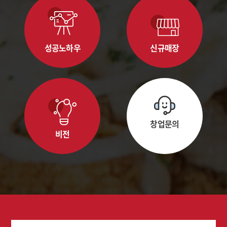
성공노하우
신규매장
창업문의
비전