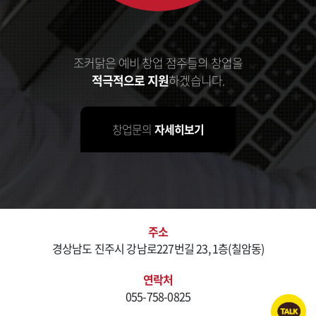
조커닭은 예비 창업 점주들의 창업을
적극적으로 지원
하겠습니다.
창업문의
자세히보기
주소
경상남도 진주시 강남로227번길 23, 1층(칠암동)
연락처
055-758-0825